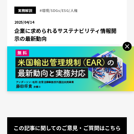
実務解説
#環境/SDGs/ESG/人権
2025/04/14
企業に求められるサステナビリティ情報開
示の最新動向
中村・角田・松本法律事務所 弁護士 中島 正裕
氏
中村・角田・松本法律事務所 弁護士 小原 隆太
郎 氏
この記事に関してのご意見・ご質問はこちら