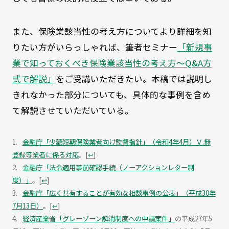
また、保険業該当性の考え方についてより詳細を知
りたい方がいらっしゃれば、筆者セミナー
「新規事
業で知っておくべき保険業該当性の考え方～Q&A方
式で解説」
をご受講いただきたい。本稿では説明し
きれなかった部分についても、具体的な事例を含め
て解説させていただいている。
金融庁「少額短期保険業者向け監督指針」（令和4年4月）Ｖ.無
登録等業者に係る対応
。
[
↩
]
金融庁「法令適用事前確認手続（ノーアクションレター制
度）」
。
[
↩
]
金融庁「広く共有することが有効な相談事例の公表」（平成30年
7月13日）
。
[
↩
]
経済産業省「グレーゾーン解消制度への申請案件」
の平成27年5