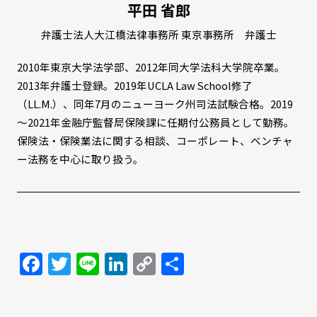
平田 省郎
弁護士法人大江橋法律事務所 東京事務所 弁護士
2010年東京大学法学部、2012年同大学法科大学院卒業。
2013年弁護士登録。2019年UCLA Law School修了
（LL.M.）、同年7月のニューヨーク州司法試験合格。2019
～2021年金融庁監督局保険課に任期付公務員として勤務。
保険法・保険業法に関する相談、コーポレート、ベンチャ
ー法務を中心に取り扱う。
Facebook
Twitter
Line
LinkedIn
Copy
共
Link
有