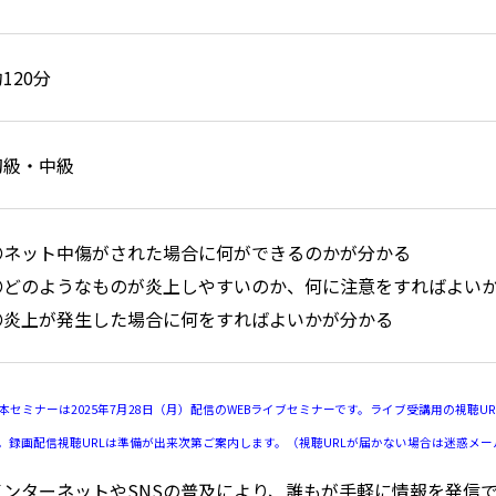
120分
初級・中級
〇ネット中傷がされた場合に何ができるのかが分かる
〇どのようなものが炎上しやすいのか、何に注意をすればよい
〇炎上が発生した場合に何をすればよいかが分かる
本セミナーは2025年7月28日（月）配信のWEBライブセミナーです。ライブ受講用の視聴
。録画配信視聴URLは準備が出来次第ご案内します。（視聴URLが届かない場合は迷惑メ
インターネットやSNSの普及により、誰もが手軽に情報を発信