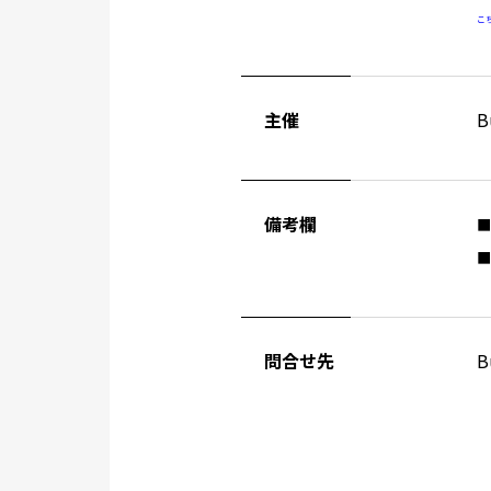
こ
主催
B
備考欄
問合せ先
B