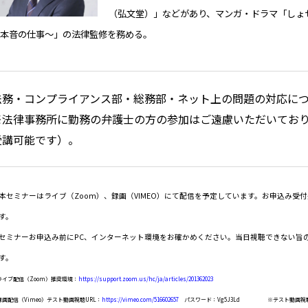
（弘文堂）」などがあり、マンガ・ドラマ「しょ
の本音の仕事～」の法律監修を務める。
法務・コンプライアンス部・総務部・ネット上の問題の対応に
※法律事務所に勤務の弁護士の方の参加はご遠慮いただいてお
受講可能です）。
本セミナーはライブ（Zoom）、録画（VIMEO）にて配信を予定しています。お申込み受
す。
セミナーお申込み前にPC、インターネット環境をお確かめください。当日視聴できない旨
す。
ライブ配信（Zoom）推奨環境：
https://support.zoom.us/hc/ja/articles/201362023
録画配信（Vimeo）テスト動画視聴URL：
https://vimeo.com/516602657
パスワード：Vg5J3Ld
※テスト動画視