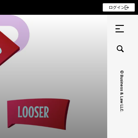
ログイン
© Business & Law LLC.
セミナー ・ 記事
セミナー
記事
リクルート