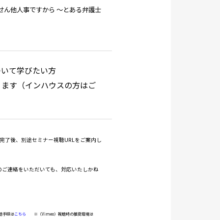
せん他人事ですから ～とある弁護士
ついて学びたい方
ります（インハウスの方はご
付完了後、別途セミナー視聴URLをご案内し
のご連絡をいただいても、対応いたしかね
聴手順は
こちら
※（Vimeo）視聴時の推奨環境は