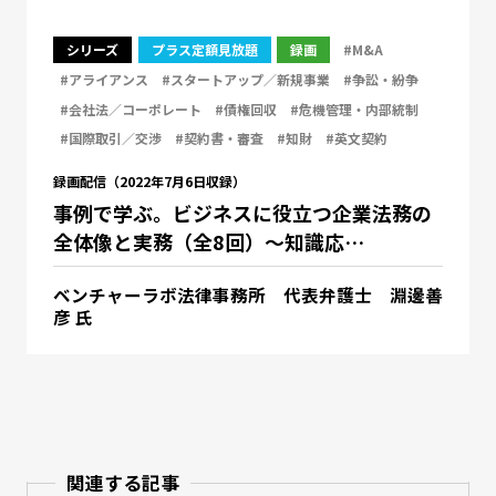
シリーズ
プラス定額見放題
録画
#M&A
#アライアンス
#スタートアップ／新規事業
#争訟・紛争
#会社法／コーポレート
#債権回収
#危機管理・内部統制
#国際取引／交渉
#契約書・審査
#知財
#英文契約
録画配信（2022年7月6日収録）
事例で学ぶ。ビジネスに役立つ企業法務の
全体像と実務（全8回）～知識応…
ベンチャーラボ法律事務所 代表弁護士 淵邊善
彦 氏
関連する記事