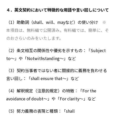
４．英文契約において特徴的な用語や言い回しについて
（1）助動詞（
shall
、
will
、
may
など）の使い分け
※
本項目は、無料編で公開済み。有料編では、簡単に、そ
のおさらいのみをいたします。
（2）条文相互の関係性や優劣を示すもの：「Subject
to～」や「Notwithstanding～」など
（3）契約当事者ではない者に間接的に義務を負わせる
言い回し：「shall ensure that～」など
（4）解釈規定（注意的規定）の特徴：「For the
avoidance of doubt～」や「For clarity～」など
（5）努力義務の表現と種類：「shall