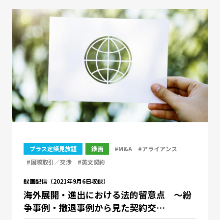
プラス定額見放題
録画
#M&A
#アライアンス
#国際取引／交渉
#英文契約
録画配信（2021年9月6日収録）
海外展開・進出における法的留意点 ～紛
争事例・撤退事例から見た契約交…