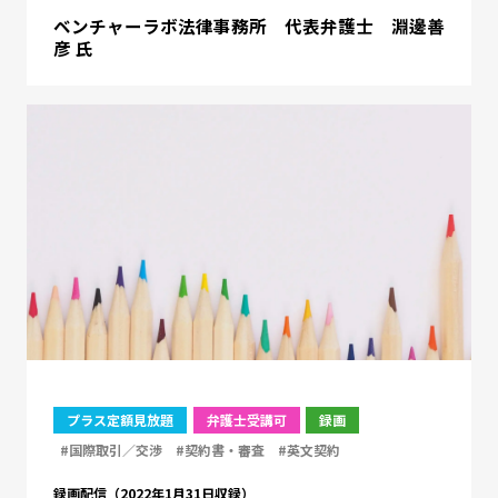
ベンチャーラボ法律事務所 代表弁護士 淵邊善
彦 氏
プラス定額見放題
弁護士受講可
録画
#国際取引／交渉
#契約書・審査
#英文契約
録画配信（2022年1月31日収録）