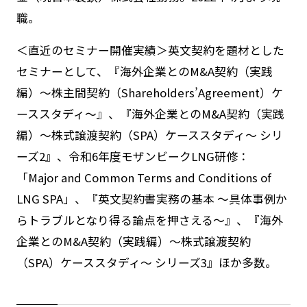
職。
＜直近のセミナー開催実績＞英文契約を題材とした
セミナーとして、『海外企業との
M&A
契約（実践
編）～株主間契約（
Shareholders
’
Agreement
）ケ
ーススタディ～』、『海外企業との
M&A
契約（実践
編）～株式譲渡契約（
SPA
）ケーススタディ～ シリ
ーズ
2
』、令和
6
年度モザンビーク
LNG
研修：
「
Major and Common Terms and Conditions of
LNG SPA
」、『英文契約書実務の基本 ～具体事例か
らトラブルとなり得る論点を押さえる～』、『海外
企業との
M&A
契約（実践編）～株式譲渡契約
（
SPA
）ケーススタディ～ シリーズ
3
』ほか多数。