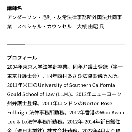
講師名
アンダーソン・毛利・友常法律事務所外国法共同事
業 スペシャル・カウンセル 大槻 由昭 氏
プロフィール
2004年東京大学法学部卒業、同年弁護士登録（第一
東京弁護士会）、同年西村あさひ法律事務所入所。
2011
年米国の
University of Southern California
Gould School of Law (LL.M.)
。
2012
年ニューヨーク
州弁護士登録。
2011
年ロンドンの
Norton Rose
Fulbright
法律事務所勤務。
2012
年香港の
Woo Kwan
Lee & Lo
法律事務所勤務。
2012
年
-2014
年新日鐵住
金（現日本製鉄）株式会社勤務。
2022
年
4
月より現