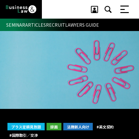
SEMINAR
ARTICLES
RECRUIT
LAWYERS GUIDE
セミナー ・ 記事
セミナー
記事
リクルート
プラス定額見放題
録画
法務新人向け
#英文契約
#国際取引／交渉