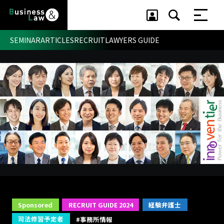
SEMINAR
ARTICLES
RECRUIT
LAWYERS GUIDE
セミナー ・ 記事
セミナー
記事
リクルート
Sponsored
RECRUIT GUIDE 2024
経験弁護士
司法修習予定者
#事務所情報