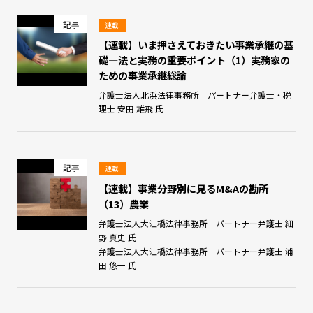
記事
連載
【連載】いま押さえておきたい事業承継の基
礎―法と実務の重要ポイント（1）実務家の
ための事業承継総論
弁護士法人北浜法律事務所 パートナー弁護士・税
理士 安田 雄飛 氏
記事
連載
【連載】事業分野別に見るM&Aの勘所
（13）農業
弁護士法人大江橋法律事務所 パートナー弁護士 細
野 真史 氏
弁護士法人大江橋法律事務所 パートナー弁護士 浦
田 悠一 氏