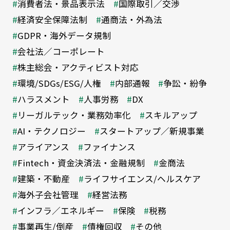
消費者法・景品表示法
国際取引／交渉
経済安全保障法制
通商法・外為法
GDPR・海外データ規制
会社法／コーポレート
株主総会・アクティビスト対応
環境/SDGs/ESG/人権
内部通報
争訟・紛争
ハラスメント
人事労務
DX
リーガルテック・業務効率化
スキルアップ
AI・テクノロジー
スタートアップ／新規事業
アライアンス
ファイナンス
Fintech・資金決済法・金融規制
金商法
建築・不動産
ライフサイエンス/ヘルスケア
海外子会社管理
経営法務
インフラ／エネルギー
保険
税務
事業再生/倒産
債権回収
その他