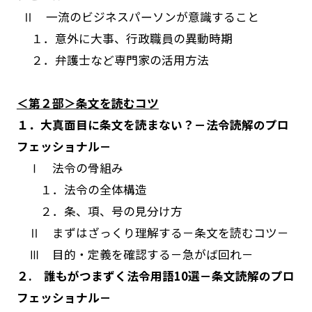
Ⅱ 一流のビジネスパーソンが意識すること
１．意外に大事、行政職員の異動時期
２．弁護士など専門家の活用方法
＜第２部＞条文を読むコツ
１．大真面目に条文を読まない？－法令読解のプロ
フェッショナル－
Ⅰ 法令の骨組み
１．法令の全体構造
２．条、項、号の見分け方
Ⅱ まずはざっくり理解する－条文を読むコツ－
Ⅲ 目的・定義を確認する－急がば回れ－
２. 誰もがつまずく法令用語
10
選－条文読解のプロ
フェッショナル－