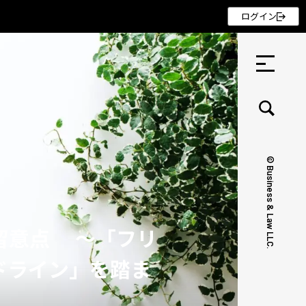
ログイン
© Business & Law LLC.
セミナー ・ 記事
セミナー
留意点 ～「フリ
記事
ドライン」を踏ま
リクルート