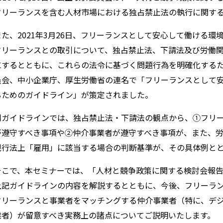
フリーランスを含む人材市場における独占禁止法の執行に関す
また、
2021
年
3
月
26
日、フリーランスとして安心して働ける環
フリーランスとの取引について、独占禁止法、下請法及び労働
にするとともに、これらの法令に基づく問題行為を明確化する
員会、中小企業庁、厚生労働省の連名で「フリーランスとして
るためのガイドライン」が策定されました。
同ガイドラインでは、独占禁止法・下請法の観点から、①フリ
が遵守すべき事項や②仲介事業者が遵守すべき事項が、また、
現行法上「雇用」に該当する場合の判断基準が、その具体例と
そこで、本セミナーでは、「人材と競争政策に関する検討会報
上記ガイドラインの内容を解説するとともに、今後、フリーラ
フリーランスと事業者をマッチングする仲介事業者（特に、デ
業者）が留意すべき実務上の諸点についてご説明いたします。