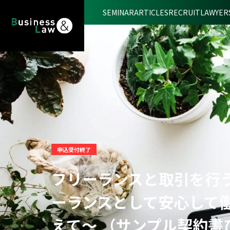
SEMINAR
ARTICLES
RECRUIT
LAWYER
申込受付終了
フリーランスと取引を行
ーランスとして安心して
えて～ （サンプル契約書