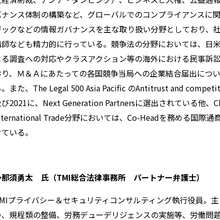
バナンス体制の構築など、グローバルでのコンプライアンスに
ジックなどの情報ガバナンスを主な取り扱い分野としており、
講師なども精力的に行っている。競争法の分野においては、日
よる調査への対応やクラスアクション等の海外における民事訴
おり、Ｍ＆Ａにあたっての各国競争当局への企業結合届出につ
る。また、
The Legal 500 Asia Pacific
の
Antitrust and competi
及び
2021
に、
Next Generation Partners
に選出されている他、
C
nternational Trade
分野においては、
Co-Head
を務める国際通
けている。
◆
那須勇太
氏（TMI総合法律事務所 パートナー弁護士）
MI
プライバシー＆セキュリティコンサルティング執行役員。主
争、規程類の整備、労務デューデリジェンスの実施等、労働問