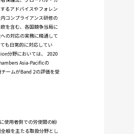
関するアドバイスやフォレン
社内コンプライアンス研修の
米欧を含む、各国競争当局に
訟への対応の実務に精通して
いても日常的に対応してい
tion
分野においては、
2020
hambers Asia-Pacific
の
商チームが
Band 2
の評価を受
に使用者側での労使間の紛
題全般を主たる取扱分野とし