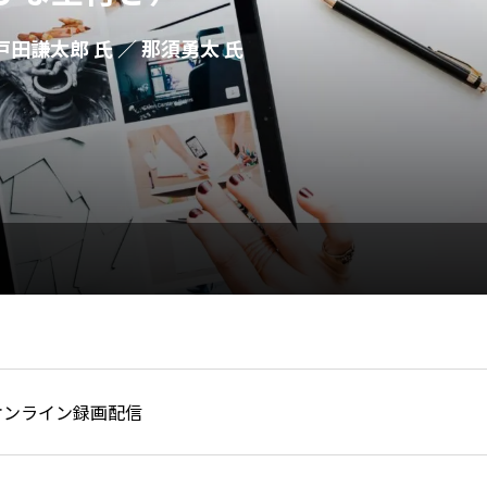
田謙太郎 氏 ／ 那須勇太 氏
オンライン録画配信