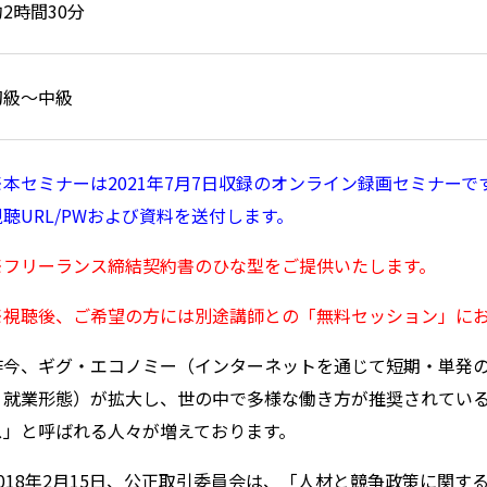
約2時間30分
初級～中級
※本セミナーは2021年7月7日収録のオンライン録画セミナー
視聴URL/PWおよび資料を送付します。
※フリーランス締結契約書のひな型をご提供いたします。
※視聴後、ご希望の方には別途講師との「無料セッション」に
昨今、ギグ・エコノミー（インターネットを通じて短期・単発
く就業形態）が拡大し、世の中で多様な働き方が推奨されてい
ス」と呼ばれる人々が増えております。
018
年
2
月
15
日、公正取引委員会は、「人材と競争政策に関す