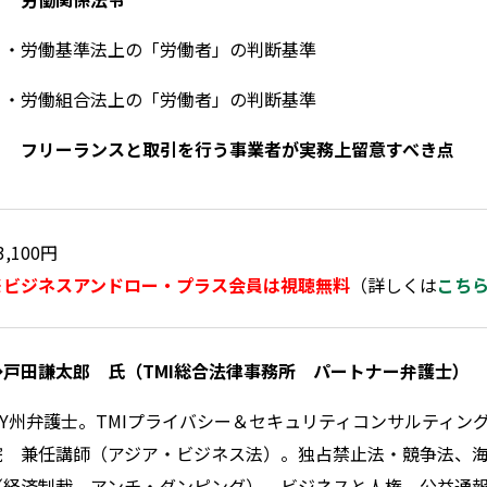
・労働基準法上の「労働者」の判断基準
・労働組合法上の「労働者」の判断基準
５ フリーランスと取引を行う事業者が実務上留意すべき点
3,100円
※ビジネスアンドロー・プラス会員は視聴無料
（詳しくは
こち
◆戸田謙太郎
氏（TMI総合法律事務所 パートナー弁護士）
Y
州弁護士。
TMI
プライバシー＆セキュリティコンサルティン
院 兼任講師（アジア・ビジネス法）。独占禁止法・競争法、
（経済制裁、アンチ・ダンピング）、ビジネスと人権、公益通