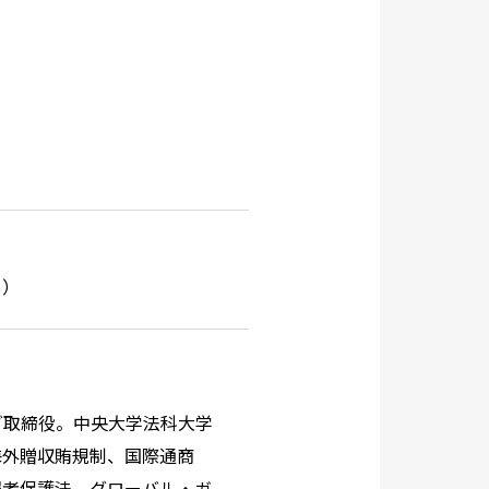
ら
）
グ取締役。中央大学法科大学
海外贈収賄規制、国際通商
報者保護法、グローバル・ガ