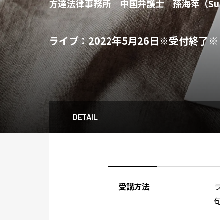
方達法律事務所 中国弁護士 孫海萍（Sun H
ライブ：2022年5月26日※受付終了※
DETAIL
受講方法
ラ