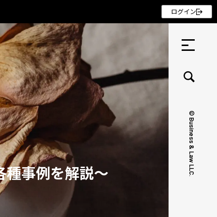
ログイン
© Business & Law LLC.
セミナー ・ 記事
セミナー
各種事例を解説～
記事
リクルート