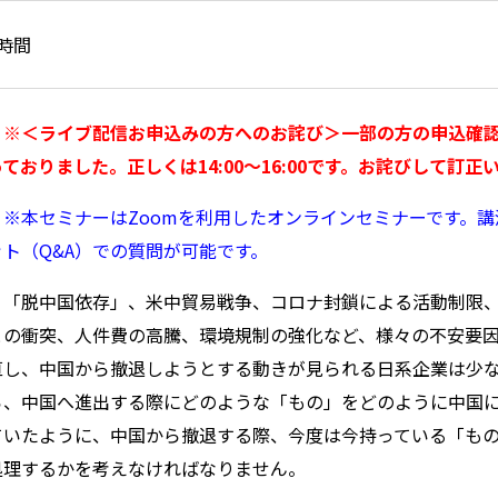
2時間
※＜ライブ配信お申込みの方へのお詫び＞一部の方の申込確
っておりました。正しくは14:00～16:00です。お詫びして訂正
※本セミナーはZoomを利用したオンラインセミナーです。講
ット（Q&A）での質問が可能です。
「脱中国依存」、米中貿易戦争、コロナ封鎖による活動制限、
との衝突、人件費の高騰、環境規制の強化など、様々の不安要
直し、中国から撤退しようとする動きが見られる日系企業は少
ら、中国へ進出する際にどのような「もの」をどのように中国
ていたように、中国から撤退する際、今度は今持っている「も
処理するかを考えなければなりません。