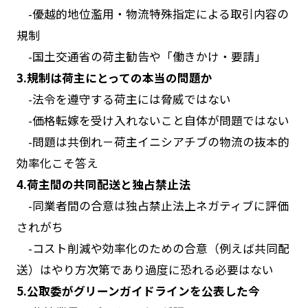
-
優越的地位濫用・物流特殊指定による取引内容の
規制
-
国土交通省の荷主勧告や「働きかけ・要請」
3.規制は荷主にとっての本当の問題か
-
法令を遵守する荷主には脅威ではない
-
価格転嫁を受け入れないこと自体が問題ではない
-
問題は共倒れ－荷主イニシアチブの物流の抜本的
効率化こそ答え
4.荷主間の共同配送と独占禁止法
-
同業者間の合意は独占禁止法上ネガティブに評価
されがち
-
コスト削減や効率化のための合意（例えば共同配
送）はやり方次第であり過度に恐れる必要はない
5.公取委がグリーンガイドラインを公表した今