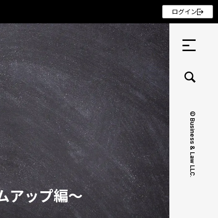
ログイン
© Business & Law LLC.
セミナー ・ 記事
セミナー
記事
ムアップ編～
リクルート