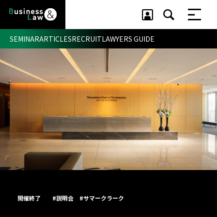
SEMINAR
ARTICLES
RECRUIT
LAWYERS GUIDE
セミナー ・ 記事
セミナー
記事
リクルート
開催終了
#説明会
#サマークラーク