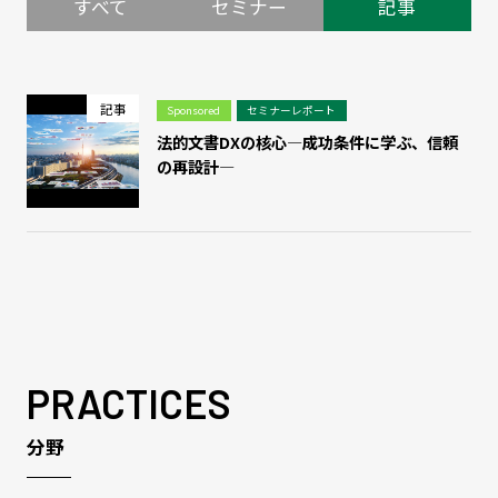
すべて
セミナー
記事
記事
Sponsored
セミナーレポート
法的文書DXの核心―成功条件に学ぶ、信頼
の再設計―
PRACTICES
分野