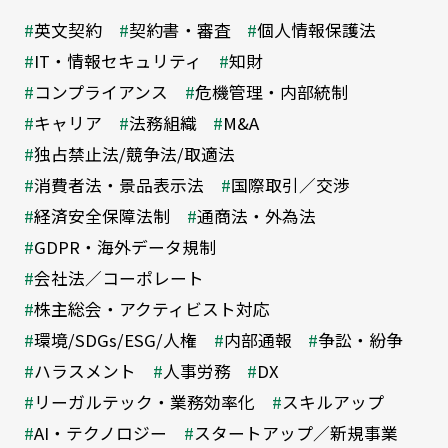
英文契約
契約書・審査
個人情報保護法
IT・情報セキュリティ
知財
コンプライアンス
危機管理・内部統制
キャリア
法務組織
M&A
独占禁止法/競争法/取適法
消費者法・景品表示法
国際取引／交渉
経済安全保障法制
通商法・外為法
GDPR・海外データ規制
会社法／コーポレート
株主総会・アクティビスト対応
環境/SDGs/ESG/人権
内部通報
争訟・紛争
ハラスメント
人事労務
DX
リーガルテック・業務効率化
スキルアップ
AI・テクノロジー
スタートアップ／新規事業