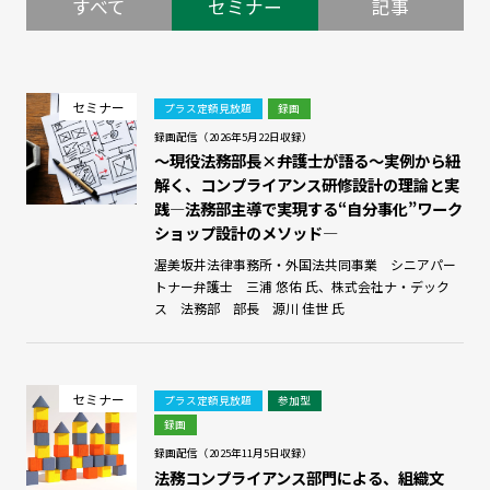
すべて
セミナー
記事
セミナー
プラス定額見放題
録画
録画配信（2026年5月22日収録）
～現役法務部長×弁護士が語る～実例から紐
解く、コンプライアンス研修設計の理論と実
践―法務部主導で実現する“自分事化”ワーク
ショップ設計のメソッド―
渥美坂井法律事務所・外国法共同事業 シニアパー
トナー弁護士 三浦 悠佑 氏、株式会社ナ・デック
ス 法務部 部長 源川 佳世 氏
セミナー
プラス定額見放題
参加型
録画
録画配信（2025年11月5日収録）
法務コンプライアンス部門による、組織文