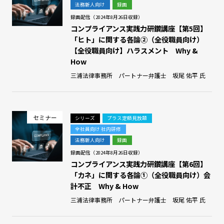
法務新人向け
録画
録画配信（2024年8月26日収録）
コンプライアンス実践力研鑽講座【第5回】
「ヒト」に関する各論➁（全役職員向け）
【全役職員向け】ハラスメント Why &
How
三浦法律事務所 パートナー弁護士 坂尾 佑平 氏
セミナー
シリーズ
プラス定額見放題
全社員向け 社内研修
法務新人向け
録画
録画配信（2024年8月26日収録）
コンプライアンス実践力研鑽講座【第6回】
「カネ」に関する各論➀（全役職員向け）会
計不正 Why & How
三浦法律事務所 パートナー弁護士 坂尾 佑平 氏