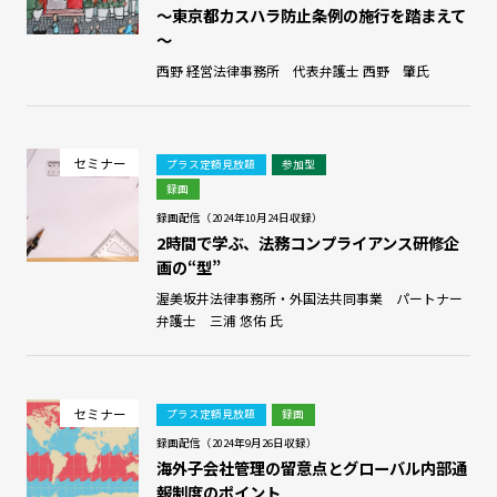
～東京都カスハラ防止条例の施行を踏まえて
～
西野 経営法律事務所 代表弁護士 西野 肇氏
セミナー
プラス定額見放題
参加型
録画
録画配信（2024年10月24日収録）
2時間で学ぶ、法務コンプライアンス研修企
画の“型”
渥美坂井法律事務所・外国法共同事業 パートナー
弁護士 三浦 悠佑 氏
セミナー
プラス定額見放題
録画
録画配信（2024年9月26日収録）
海外子会社管理の留意点とグローバル内部通
報制度のポイント