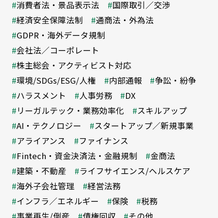
消費者法・景品表示法
国際取引／交渉
経済安全保障法制
通商法・外為法
GDPR・海外データ規制
会社法／コーポレート
株主総会・アクティビスト対応
環境/SDGs/ESG/人権
内部通報
争訟・紛争
ハラスメント
人事労務
DX
リーガルテック・業務効率化
スキルアップ
AI・テクノロジー
スタートアップ／新規事業
アライアンス
ファイナンス
Fintech・資金決済法・金融規制
金商法
建築・不動産
ライフサイエンス/ヘルスケア
海外子会社管理
経営法務
インフラ／エネルギー
保険
税務
事業再生/倒産
債権回収
その他