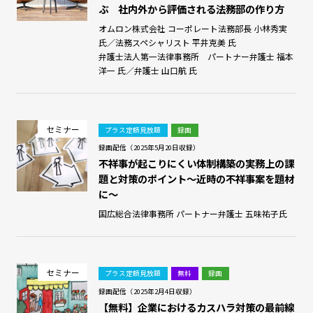
ぶ 社内外から評価される法務部の作り方
オムロン株式会社 コーポレート法務部長 小林秀実
氏／法務スペシャリスト 平井克美 氏
弁護士法人第一法律事務所 パートナー弁護士 福本
洋一 氏／弁護士 山口航 氏
セミナー
プラス定額見放題
録画
録画配信（2025年5月20日収録）
不祥事が起こりにくい体制構築の実務上の課
題と対策のポイント～近時の不祥事案を題材
に～
国広総合法律事務所 パートナー弁護士 五味祐子氏
セミナー
プラス定額見放題
無料
録画
録画配信（2025年2月4日収録）
【無料】企業におけるカスハラ対策の最前線