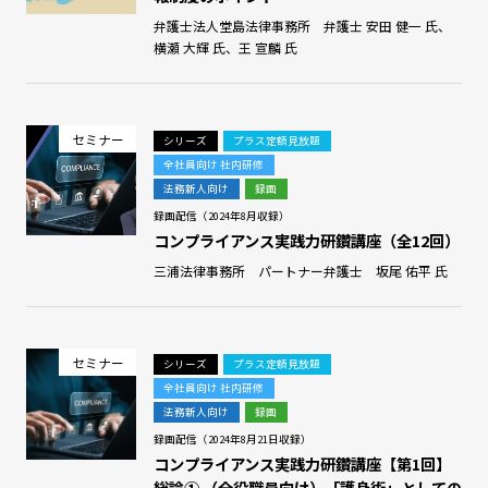
弁護士法人堂島法律事務所 弁護士 安田 健一 氏、
横瀬 大輝 氏、王 宣麟 氏
セミナー
シリーズ
プラス定額見放題
全社員向け 社内研修
法務新人向け
録画
録画配信（2024年8月収録）
コンプライアンス実践力研鑽講座（全12回）
三浦法律事務所 パートナー弁護士 坂尾 佑平 氏
セミナー
シリーズ
プラス定額見放題
全社員向け 社内研修
法務新人向け
録画
録画配信（2024年8月21日収録）
コンプライアンス実践力研鑽講座【第1回】
総論➀ （全役職員向け）「護身術」としての