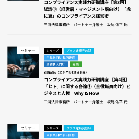
コンプライアンス実践力研鑽講座【第3回】
総論➂（経営層・マネジメント層向け）「虎
に翼」のコンプライアンス経営術
三浦法律事務所 パートナー弁護士 坂尾 佑平 氏
セミナー
シリーズ
プラス定額見放題
全社員向け 社内研修
法務新人向け
録画
録画配信（2024年8月21日収録）
コンプライアンス実践力研鑽講座 【第4回】
「ヒト」に関する各論➀（全役職員向け）ビ
ジネスと人権 Why & How
三浦法律事務所 パートナー弁護士 坂尾 佑平 氏
セミナー
シリーズ
プラス定額見放題
全社員向け 社内研修