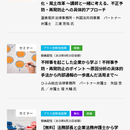
化・風土改革 ～講師と一緒に考える、不正予
防・再発防止への具体的アプローチ
渥美坂井法律事務所・外国法共同事業 パートナー
弁護士 三浦 悠佑 氏
セミナー
プラス定額見放題
録画
録画配信（2025年9月10日収録）
不祥事を起こした企業から学ぶ！不祥事予
防・再発防止のポイント ～原因分析の具体的
手法から内部通報の一歩進んだ活用まで～
ひふみ総合法律事務所 パートナー弁護士 矢田 悠
氏 ／ 弁護士 堤 大輔 氏
セミナー
プラス定額見放題
無料
録画
録画配信（2025年8月21日収録）
【無料】法務部長と企業法務弁護士から学