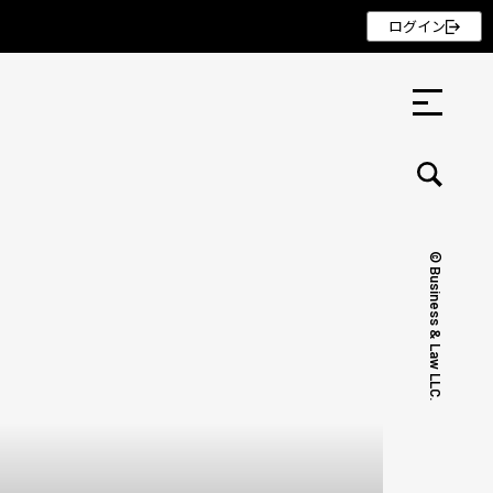
ログイン
© Business & Law LLC.
セミナー ・ 記事
セミナー
記事
リクルート