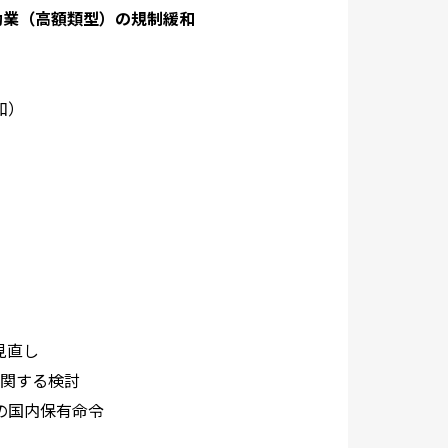
動業（高額類型）の規制緩和
和）
見直し
に関する検討
の国内保有命令