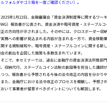
ールフォルダやゴミ箱を一度ご確認ください）
。
2025年1月22日、金融審議会「資金決済制度等に関するワー
済WG）報告書が公表され、資金決済や暗号資産・ステーブルコ
改正の方向性が示されました。その中には、クロスボーダー収
行実務への影響が見込まれる内容が含まれる一方で、資金移動
に関する規制緩和や、暗号資産・ステーブルコインに関する新
機会の創出を企図した施策も多数含まれています。
そこで、本セミナーでは、過去に金融庁の資金決済法所管部門
業、収納代行、ステーブルコイン法制の創設等を担当した講師
えつつ、報告書から予想される今後の法令改正の内容を分かり
また、金融庁における法令改正のプロセスを概観し、予想され
において事業者が留意すべきポイントについても解説します。