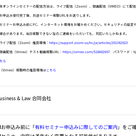
本オンラインセミナーの配信方法は、ライブ配信（Zoom）、録画配信（VIMEO）にて配
お申込み受付完了後、別途セミナー視聴URLをお送りします。
セミナーお申込み前にPC、インターネット環境をお確かめください。セキュリティの設定
場合があります。当日視聴できない旨のご連絡をいただいても、対応いたしかねます。
ライブ配信（Zoom）推奨環境：
https://support.zoom.us/hc/ja/articles/201362023
録画配信（Vimeo）テスト動画視聴URL：
https://vimeo.com/516602657
パスワード：Vg5
ちら
（Vimeo）視聴時の推奨環境は
こちら
usiness & Law 合同会社
■お申込み前に「
有料セミナー申込みに際してのご案内
」をご