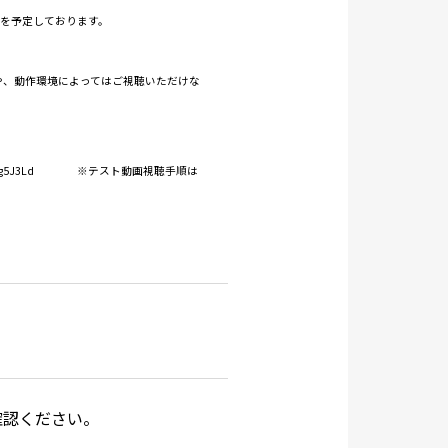
信を予定しております。
や、動作環境によってはご視聴いただけな
J3Ld
※テスト動画視聴手順は
確認ください。