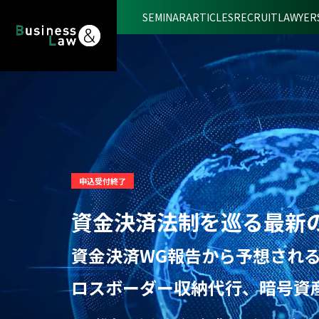
SEMINAR
ARTICLES
RECRUIT
LAWYER
申込受付終了
資金決済法制を巡る最新
資金決済WG報告から予想され
ロスボーダー収納代行、暗号資