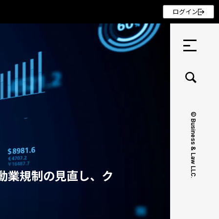
ログイン
© Business & Law LLC.
セミナー ・ 記事
セミナー
動業規制の見直し、ク
記事
リクルート