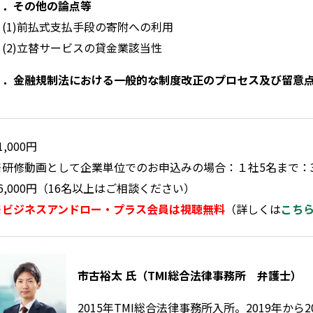
４．その他の論点等
(1)前払式支払手段の寄附への利用
(2)立替サービスの貸金業該当性
５．金融規制法における一般的な制度改正のプロセス及び留意
1,000円
※研修動画として企業単位でのお申込みの場合：１社5名まで：33
66,000円（16名以上はご相談ください）
※ビジネスアンドロー・プラス会員は視聴無料
（詳しくは
こち
市古裕太 氏（TMI総合法律事務所 弁護士）
2015年TMI総合法律事務所入所。2019年から