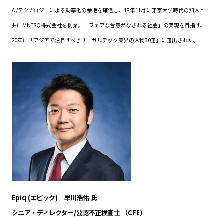
AI/テクノロジーによる効率化の余地を確信し、18年11月に東京大学時代の知人と
共にMNTSQ株式会社を創業。「フェアな合意がなされる社会」の実現を目指す。
20年に「アジアで注目すべきリーガルテック業界の人物30選」に選出された。
Epiq (エピック) 早川浩佑 氏
シニア・ディレクター/公認不正検査士 （CFE）