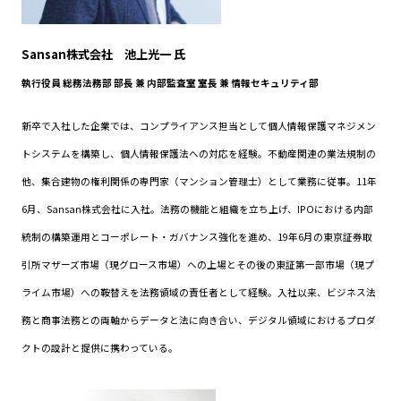
Sansan株式会社 池上光一 氏
執行役員 総務法務部 部長 兼 内部監査室 室長 兼 情報セキュリティ部
新卒で入社した企業では、コンプライアンス担当として個人情報保護マネジメン
トシステムを構築し、個人情報保護法への対応を経験。不動産関連の業法規制の
他、集合建物の権利関係の専門家（マンション管理士）として業務に従事。11年
6月、Sansan株式会社に入社。法務の機能と組織を立ち上げ、IPOにおける内部
統制の構築運用とコーポレート・ガバナンス強化を進め、19年6月の東京証券取
引所マザーズ市場（現グロース市場）への上場とその後の東証第一部市場（現プ
ライム市場）への鞍替えを法務領域の責任者として経験。入社以来、ビジネス法
務と商事法務との両軸からデータと法に向き合い、デジタル領域におけるプロダ
クトの設計と提供に携わっている。