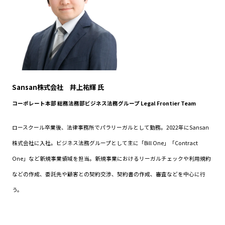
Sansan株式会社 井上祐輝 氏
コーポレート本部 総務法務部ビジネス法務グループ Legal Frontier Team
ロースクール卒業後、法律事務所でパラリーガルとして勤務。2022年にSansan
株式会社に入社。ビジネス法務グループとして主に「Bill One」「Contract
One」など新規事業領域を担当。新規事業におけるリーガルチェックや利用規約
などの作成、委託先や顧客との契約交渉、契約書の作成、審査などを中心に行
う。