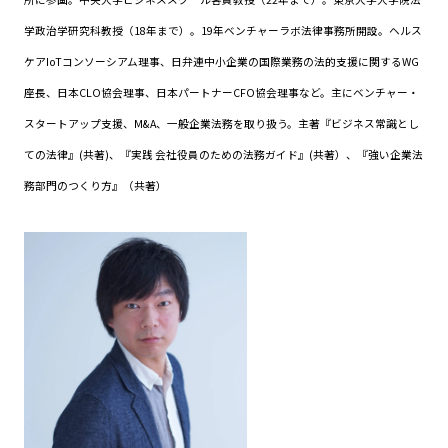
学政治学研究科教授（18年まで）。19年ベンチャーラボ法律事務所開設。ヘルス
ケアIoTコンソーシアム理事、日弁連中小企業の国際業務の法的支援に関するWG
座長、日本CLO協会理事、日本パートナーCFO協会理事など。主にベンチャー・
スタートアップ支援、M&A、一般企業法務を取り扱う。主著『ビジネス常識とし
ての法律』(共著)、『実践 会社役員のための法務ガイド』(共著）、『強い企業法
務部門のつくり方』（共著）