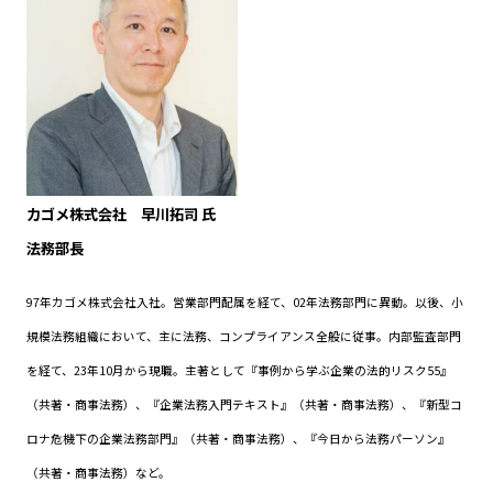
カゴメ株式会社 早川拓司 氏
法務部長
97年カゴメ株式会社入社。営業部門配属を経て、02年法務部門に異動。以後、小
規模法務組織において、主に法務、コンプライアンス全般に従事。内部監査部門
を経て、23年10月から現職。主著として『事例から学ぶ企業の法的リスク55』
（共著・商事法務）、『企業法務入門テキスト』（共著・商事法務）、『新型コ
ロナ危機下の企業法務部門』（共著・商事法務）、『今日から法務パーソン』
（共著・商事法務）など。