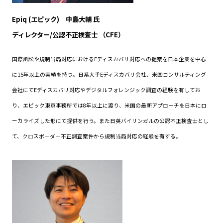
Epiq (エピック) 中島大輔 氏
ディレクター/公認不正検査士 （CFE）
国際訴訟や規制当局対応におけるEディスカバリ対応への提案を日本企業を中心
に15年以上の実績を持つ。日系大手Eディスカバリ会社、米国コンサルティング
会社にてEディスカバリ対応やデジタルフォレンジック調査の経験を有してお
り、エピック東京事務所では8年以上に渡り、米国の最新アプローチを日本にロ
ーカライズした形にて提供を行う。また日英バイリンガルの公認不正検査士とし
て、クロスボーダー不正調査案件から規制当局対応の経験を有する。