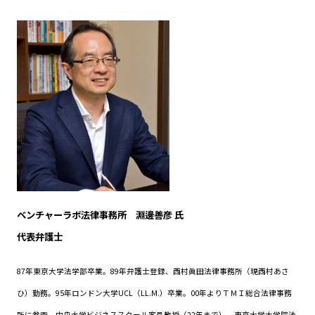
ベンチャーラボ法律事務所 淵邊善彦 氏
代表弁護士
87年東京大学法学部卒業。89年弁護士登録、西村眞田法律事務所（現西村あさ
ひ）勤務。95年ロンドン大学UCL（LL.M.）卒業。00年よりＴＭＩ総合法律事務
所に参画。中央大学ビジネススクール客員教授（22年まで）。東京大学大学院法