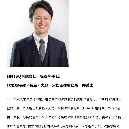
MNTSQ株式会社 板谷隆平 氏
代表取締役／長島・大野・常松法律事務所 弁護士
13年東京大学法学部卒業。在学中に司法試験予備試験に合格し、2014年に弁護士
登録。同年に入所した長島・大野・常松法律事務所（NO&T）在籍中、M&A（合
併・買収）の契約書からリスクのある条項や抜け漏れを探すため、山のように積
まれた書類を1枚ずつ確認し問題点の有無を調べる日々を過ごした。法務領域の