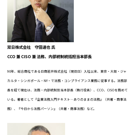
双日株式会社 守田達也 氏
CCO 兼 CISO 兼 法務、内部統制統括担当本部長
90年、総合商社である日商岩井株式会社（現双日）入社以来、東京・大阪・ジャ
カルタ・シンガポール・NY・で法務・コンプライアンス業務に従事する。法務部
長を経て現在は、法務・内部統制担当本部長（執行役員）、CCO、CISOを務めて
いる。著者として『企業法務入門テキスト―ありのままの法務』（共著・商事法
務）、『今日から法務パーソン』（共著・商事法務）など。