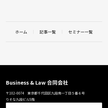
ホーム
記事一覧
セミナー一覧
Business & Law 合同会社
〒102-0074 東京都千代⽥区九段南⼀丁⽬５番６号
りそな九段ビル5階