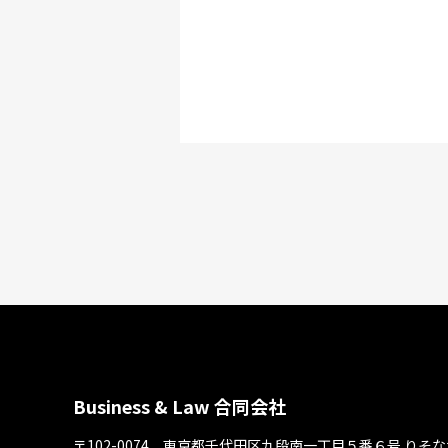
Business & Law 合同会社
〒102-0074 東京都千代⽥区九段南⼀丁⽬５番６号
りそな