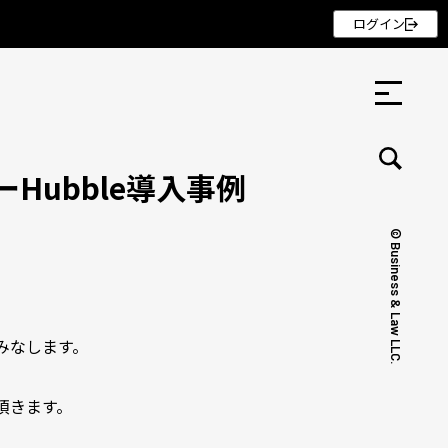
ログイン
Hubble導入事例
© Business & Law LLC.
セミナー ・ 記事
セミナー
みなします。
記事
リクルート
て頂きます。