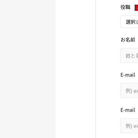
役職
お名前
E-ma
E-ma