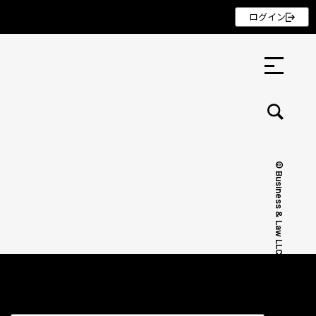
ログイン
© Business & Law LLC.
セミナー ・ 記事
セミナー
記事
リクルート