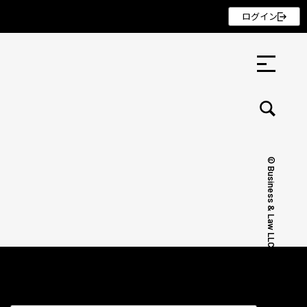
ログイン
© Business & Law LLC.
セミナー ・ 記事
セミナー
記事
リクルート