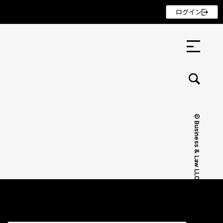
ログイン
© Business & Law LLC.
セミナー ・ 記事
セミナー
記事
リクルート