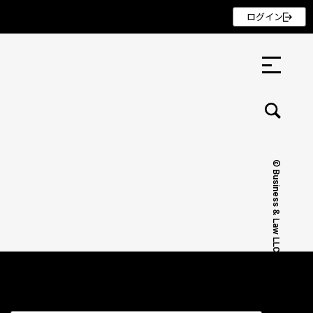
ログイン
© Business & Law LLC.
セミナー ・ 記事
セミナー
記事
リクルート