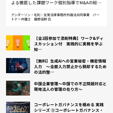
よる徹底した課題ワーク個別指導でM&Aの総…
アンダーソン・毛利・友常法律事務所外国法共同事業 パー
トナー弁護士 龍野滋幹 氏
【全2回参加で添削特典】ワーク&ディ
スカッション付 実践的に実務を学ぶ
知…
【無料】生成AIへの営業秘密・機密情報
入力 ～全面入力禁止から脱却するため
の法的整…
中国企業管理～中国での不正問題対応と
現地法人の管理の在り方～
コーポレートガバナンスを極める 実践
シリーズ ②コーポレートガバナンス・