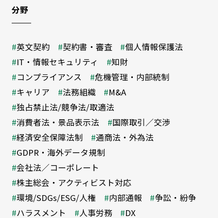
分野
英文契約
契約書・審査
個人情報保護法
IT・情報セキュリティ
知財
コンプライアンス
危機管理・内部統制
キャリア
法務組織
M&A
独占禁止法/競争法/取適法
消費者法・景品表示法
国際取引／交渉
経済安全保障法制
通商法・外為法
GDPR・海外データ規制
会社法／コーポレート
株主総会・アクティビスト対応
環境/SDGs/ESG/人権
内部通報
争訟・紛争
ハラスメント
人事労務
DX