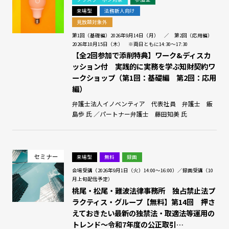
来場型
法務新人向け
見放題対象外
第1回（基礎編）2026年9月14日（月） ／ 第2回（応用編）
2026年10月15日（木） ※両日ともに14:30～17:30
【全2回参加で添削特典】ワーク&ディスカ
ッション付 実践的に実務を学ぶ知財契約ワ
ークショップ（第1回：基礎編 第2回：応用
編）
弁護士法人イノベンティア 代表社員 弁護士 飯
島歩 氏 ／パートナー弁護士 藤田知美 氏
セミナー
来場型
無料
録画
会場受講（2026年9月1日（火）14:00～16:00）／録画受講（10
月上旬配信予定）
桃尾・松尾・難波法律事務所 独占禁止法プ
ラクティス・グループ【無料】第14回 押さ
えておきたい最新の独禁法・取適法等運用の
トレンド～令和7年度の公正取引…