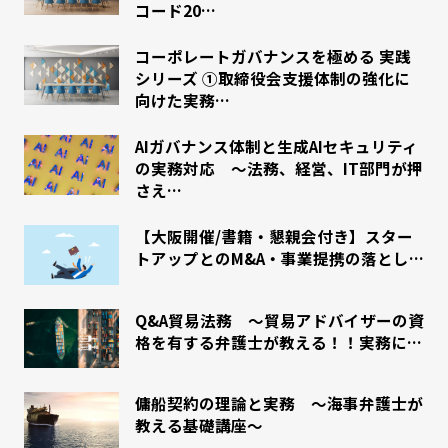
コード20…
コーポレートガバナンスを極める 実践
シリーズ ①取締役会支援体制の強化に
向けた実務…
AIガバナンス体制と生成AIセキュリティ
の実務対応 〜法務、経営、IT部門が押
さえ…
【大阪開催/書籍・懇親会付き】スター
トアップとのM&A・事業提携の落とし…
Q&A貿易法務 ～貿易アドバイザーの資
格を有する弁護士が教える！！実務に…
傭船契約の理論と実務 ～海事弁護士が
教える基礎講座～