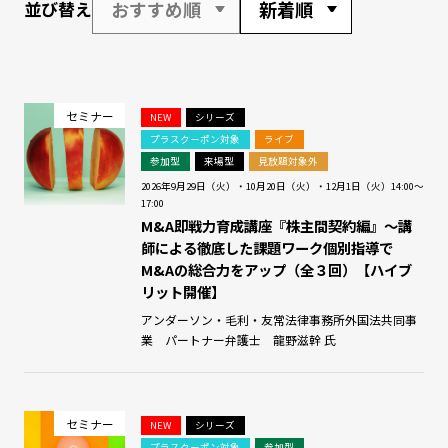
おすすめ順
新着順
並び替え
セミナー
NEW
シリーズ
プラスクーポン対象
ライブ
参加型
来場型
見放題対象外
2026年9月29日（火）・10月20日（火）・12月1日（火）14:00～
17:00
M&A即戦力育成講座『株主間契約編』～講
師による徹底した課題ワーク個別指導で
M&Aの総合力をアップ（全３回）【ハイブ
リット開催】
アンダーソン・毛利・友常法律事務所外国法共同事
業 パートナー弁護士 龍野滋幹 氏
セミナー
NEW
シリーズ
プラスクーポン対象
参加型