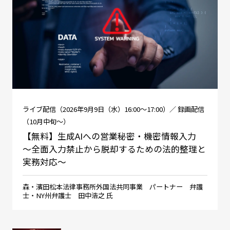
ライブ配信（2026年9月9日（水）16:00～17:00）／ 録画配信
（10月中旬～）
【無料】生成AIへの営業秘密・機密情報入力
～全面入力禁止から脱却するための法的整理と
実務対応～
森・濱田松本法律事務所外国法共同事業 パートナー 弁護
士・NY州弁護士 田中浩之 氏