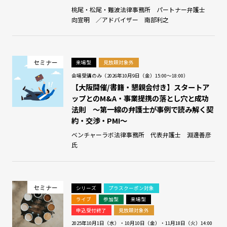
桃尾・松尾・難波法律事務所 パートナー弁護士
向宣明 ／アドバイザー 南部利之
セミナー
来場型
見放題対象外
会場受講のみ（2026年10月9日（金）15:00～18:00）
【大阪開催/書籍・懇親会付き】スタートア
ップとのM&A・事業提携の落とし穴と成功
法則 ～第一線の弁護士が事例で読み解く契
約・交渉・PMI～
ベンチャーラボ法律事務所 代表弁護士 淵邊善彦
氏
セミナー
シリーズ
プラスクーポン対象
ライブ
参加型
来場型
申込受付終了
見放題対象外
2025年10月1日（水）・10月10日（金）・11月18日（火）14:00