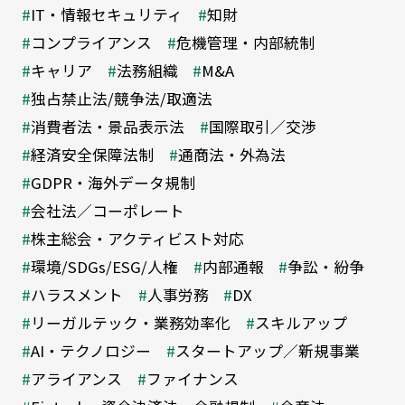
IT・情報セキュリティ
知財
コンプライアンス
危機管理・内部統制
キャリア
法務組織
M&A
独占禁止法/競争法/取適法
消費者法・景品表示法
国際取引／交渉
経済安全保障法制
通商法・外為法
GDPR・海外データ規制
会社法／コーポレート
株主総会・アクティビスト対応
環境/SDGs/ESG/人権
内部通報
争訟・紛争
ハラスメント
人事労務
DX
リーガルテック・業務効率化
スキルアップ
AI・テクノロジー
スタートアップ／新規事業
アライアンス
ファイナンス