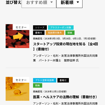
おすすめ順
新着順
並び替え
セミナー
シリーズ
プラスクーポン対象
書籍付
見放題対象外
録画
録画配信（2026年5月15日、5月26日、6月11日、7月3日収録）
スタートアップ投資の現在地を知る 【全4回
】(書籍付）
アンダーソン・毛利・友常法律事務所外国法共同事
業 パートナー弁護士 龍野滋幹 氏
セミナー
プラス定額見放題
書籍付
録画
録画配信（2020年11月11日収録）
医薬・ヘルスケアの法務の理解（書籍付き）
アンダーソン・毛利・友常法律事務所外国法共同事