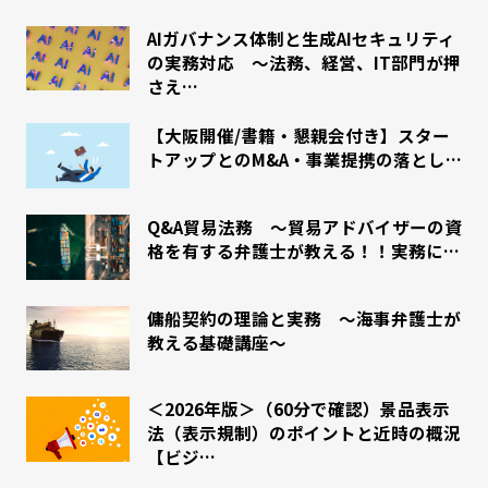
AIガバナンス体制と生成AIセキュリティ
の実務対応 〜法務、経営、IT部門が押
さえ…
【大阪開催/書籍・懇親会付き】スター
トアップとのM&A・事業提携の落とし…
Q&A貿易法務 ～貿易アドバイザーの資
格を有する弁護士が教える！！実務に…
傭船契約の理論と実務 ～海事弁護士が
教える基礎講座～
＜2026年版＞（60分で確認）景品表示
法（表示規制）のポイントと近時の概況
【ビジ…