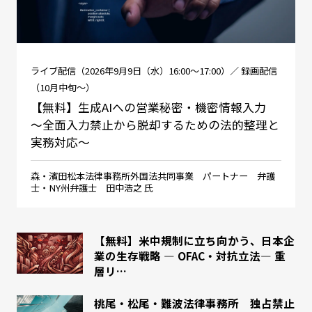
ライブ配信（2026年9月9日（水）16:00～17:00）／ 録画配信
（10月中旬～）
【無料】生成AIへの営業秘密・機密情報入力
～全面入力禁止から脱却するための法的整理と
実務対応～
森・濱田松本法律事務所外国法共同事業 パートナー 弁護
士・NY州弁護士 田中浩之 氏
【無料】米中規制に立ち向かう、日本企
業の生存戦略 ― OFAC・対抗立法― 重
層リ…
桃尾・松尾・難波法律事務所 独占禁止