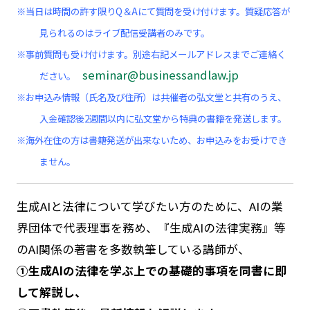
※当日は時間の許す限りQ＆Aにて質問を受け付けます。質疑応答が
見られるのはライブ配信受講者のみです。
※事前質問も受け付けます。別途右記メールアドレスまでご連絡く
seminar@businessandlaw.jp
ださい。
※お申込み情報（氏名及び住所）は共催者の弘文堂と共有のうえ、
入金確認後2週間以内に弘文堂から特典の書籍を発送します。
※海外在住の方は書籍発送が出来ないため、お申込みをお受けでき
ません。
生成AIと法律について学びたい方のために、AIの業
界団体で代表理事を務め、『生成AIの法律実務』等
のAI関係の著書を多数執筆している講師が、
①生成AIの法律を学ぶ上での基礎的事項を同書に即
して解説し、