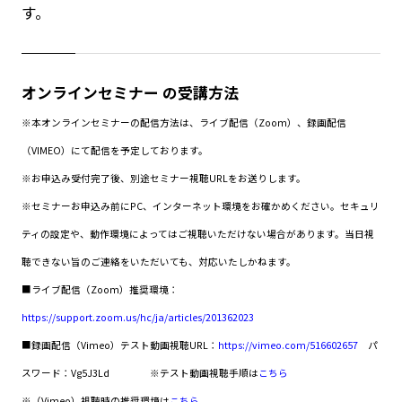
す。
オンラインセミナー の受講方法
※本オンラインセミナーの配信方法は、ライブ配信（Zoom）、録画配信
（VIMEO）にて配信を予定しております。
※お申込み受付完了後、別途セミナー視聴URLをお送りします。
※セミナーお申込み前にPC、インターネット環境をお確かめください。セキュリ
ティの設定や、動作環境によってはご視聴いただけない場合があります。当日視
聴できない旨のご連絡をいただいても、対応いたしかねます。
■ライブ配信（Zoom）推奨環境：
https://support.zoom.us/hc/ja/articles/201362023
■録画配信（Vimeo）テスト動画視聴URL：
https://vimeo.com/516602657
パ
スワード：Vg5J3Ld
※テスト動画視聴手順は
こちら
※（Vimeo）視聴時の推奨環境は
こちら