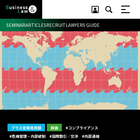
SEMINAR
ARTICLES
RECRUIT
LAWYERS GUIDE
セミナー ・ 記事
セミナー
記事
リクルート
プラス定額見放題
録画
#コンプライアンス
#危機管理・内部統制
#国際取引／交渉
#内部通報