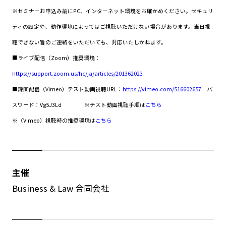
※セミナーお申込み前にPC、インターネット環境をお確かめください。セキュリ
ティの設定や、動作環境によってはご視聴いただけない場合があります。当日視
聴できない旨のご連絡をいただいても、対応いたしかねます。
■ライブ配信（Zoom）推奨環境：
https://support.zoom.us/hc/ja/articles/201362023
■録画配信（Vimeo）テスト動画視聴URL：
https://vimeo.com/516602657
パ
スワード：Vg5J3Ld
※テスト動画視聴手順は
こちら
※（Vimeo）視聴時の推奨環境は
こちら
主催
Business & Law 合同会社