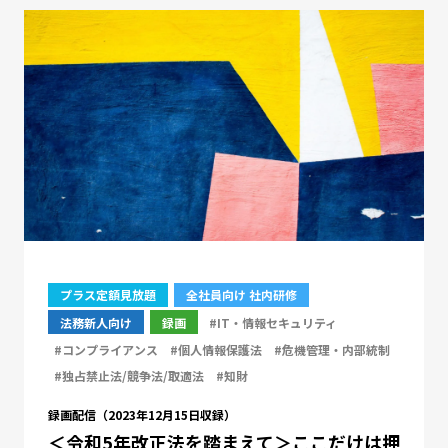
プラス定額見放題
全社員向け 社内研修
法務新人向け
録画
#IT・情報セキュリティ
#コンプライアンス
#個人情報保護法
#危機管理・内部統制
#独占禁止法/競争法/取適法
#知財
録画配信（2023年12月15日収録）
＜令和5年改正法を踏まえて＞ここだけは押