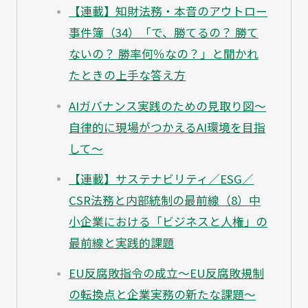
【連載】知財法務・本音のアウトロー
事件簿（34）「で、勝てるの？ 勝て
ないの？ 勝率何％なの？」と聞かれ
たときの上手な答え方
AIガバナンス実践のための見取り図～
自律的に現場がつかえるAI環境を目指
して～
【連載】サステナビリティ／ESG／
CSR法務と内部統制の最前線（8）中
小企業における「ビジネスと人権」の
最前線と実践的課題
EU反腐敗指令の成立～EU反腐敗規制
の転換点と企業実務の新たな課題～