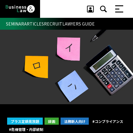
SEMINAR
ARTICLES
RECRUIT
LAWYERS GUIDE
セミナー ・ 記事
セミナー
記事
リクルート
プラス定額見放題
録画
法務新人向け
#コンプライアンス
#危機管理・内部統制