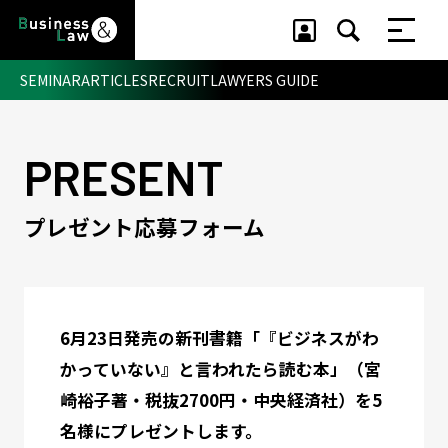
SEMINAR
ARTICLES
RECRUIT
LAWYERS GUIDE
PRESENT
セミナー ・ 記事
セミナー
プレゼント応募フォーム
記事
リクルート
6月23日発売の新刊書籍「
『ビジネスがわ
かっていない』と言われたら読む本
」
（
宮
崎裕子著・税抜
2700円・中央経済社
）を5
名様にプレゼントします。