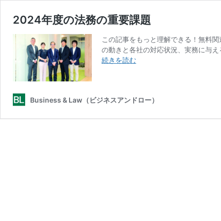
2024年度の法務の重要課題
この記事をもっと理解できる！無料関連
の動きと各社の対応状況、実務に与える
2024
続きを読む
年
度
の
Business & Law（ビジネスアンドロー）
法
務
の
重
要
課
題