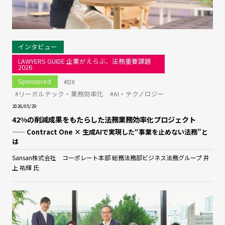
インタビュー
LAWYERS GUIDE 企業がえらぶ、法務重要課題
2026
Sponsored
#DX
#リーガルテック・業務効率化
#AI・テクノロジー
2026/05/29
42%の削減成果をもたらした法務業務効率化プロジェクト
—— Contract One × 生成AIで実現した“事業を止めない法務”と
は
Sansan株式会社 コーポレート本部 総務法務部ビジネス法務グループ 井
上 祐輝 氏