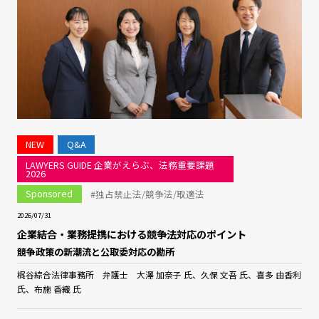
NEW
Q&A
LAWYERS GUIDE 企業がえらぶ、法務重要課題
2026
Sponsored
#独占禁止法/競争法/取適法
2026/07/31
企業結合・業務提携における競争法対応のポイント
競争政策の新潮流と公取委対応の勘所
梶谷綜合法律事務所 弁護士 大澤 加奈子 氏、久保 文吾 氏、喜多 由香利
氏、布施 香織 氏