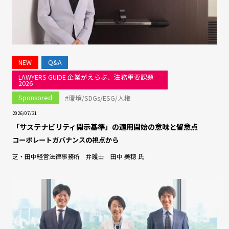
NEW
Q&A
LAWYERS GUIDE 企業がえらぶ、法務重要課題
2026
Sponsored
#環境/SDGs/ESG/人権
2026/07/31
「サステナビリティ開示基準」の適用開始の意味と留意点
コーポレートガバナンスの視点から
芝・田中経営法律事務所 弁護士 田中 美穂 氏