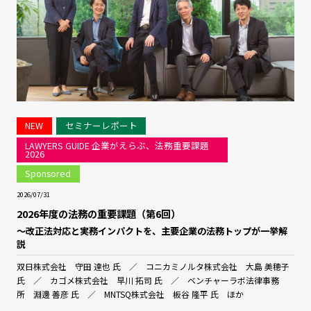
NEW
セミナーレポート
LAWYERS GUIDE 企業がえらぶ、法務重要課題
2026
Sponsored
2026/07/31
2026年度の法務の重要課題（第6回）
～改正法対応と実務インパクトを、主要企業の法務トップが一挙解
説
双日株式会社 守田 達也 氏 ／ コニカミノルタ株式会社 大島 美穂子
氏 ／ カゴメ株式会社 早川 拓司 氏 ／ ベンチャーラボ法律事務
所 淵邊 善彦 氏 ／ MNTSQ株式会社 板谷 隆平 氏 ほか