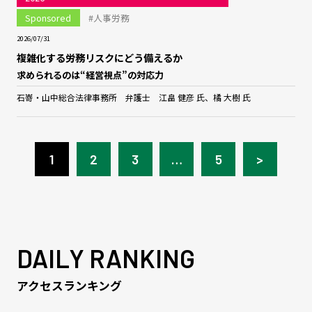
Sponsored
#人事労務
2026/07/31
複雑化する労務リスクにどう備えるか
求められるのは“経営視点”の対応力
石嵜・山中総合法律事務所 弁護士 江畠 健彦 氏、橘 大樹 氏
1
2
3
…
5
>
DAILY RANKING
アクセスランキング