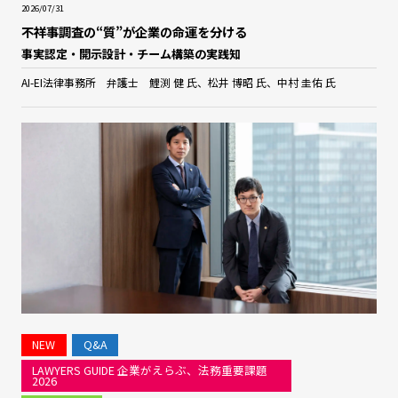
2026/07/31
不祥事調査の“質”が企業の命運を分ける
事実認定・開示設計・チーム構築の実践知
AI-EI法律事務所 弁護士 鯉渕 健 氏、松井 博昭 氏、中村 圭佑 氏
NEW
Q&A
LAWYERS GUIDE 企業がえらぶ、法務重要課題
2026