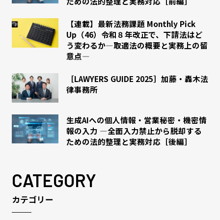
ための法的整理と実務対応［前編］
【連載】最新法務課題 Monthly Pick
Up（46）令和８年改正で、下請法はど
う変わるか―取適法の概要と実務上の留
意点―
［LAWYERS GUIDE 2025］加藤・轟木法
律事務所
生成AIへの個人情報・営業秘密・機密情
報の入力 ―全面入力禁止から脱却する
ための法的整理と実務対応［後編］
CATEGORY
カテゴリー