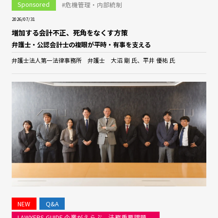
Sponsored
#危機管理・内部統制
2026/07/31
増加する会計不正、死角をなくす方策
弁護士・公認会計士の複眼が平時・有事を支える
弁護士法人第一法律事務所 弁護士 大沼 剛 氏、平井 優祐 氏
NEW
Q&A
LAWYERS GUIDE 企業がえらぶ、法務重要課題