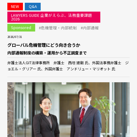
NEW
Q&A
LAWYERS GUIDE 企業がえらぶ、法務重要課題
2026
Sponsored
#危機管理・内部統制
#内部通報
2026/07/31
グローバル危機管理にどう向き合うか
内部通報制度の構築・運用から不正調査まで
弁護士法人GIT法律事務所 弁護士 西垣 建剛 氏、外国法事務弁護士 ジ
ョエル・グリアー 氏、外国弁護士 アンドリュー・マリオット 氏