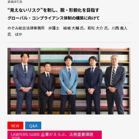
2026/07/31
“見えないリスク”を制し、脱・形骸化を目指す
グローバル・コンプライアンス体制の構築に向けて
のぞみ総合法律事務所 弁護士 結城 大輔 氏、若松 大介 氏、川西 風人
氏 ほか
NEW
Q&A
LAWYERS GUIDE 企業がえらぶ、法務重要課題
2026