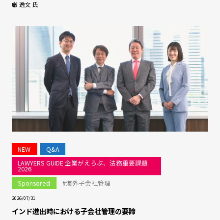
厳 逸文 氏
NEW
Q&A
LAWYERS GUIDE 企業がえらぶ、法務重要課題
2026
Sponsored
#海外子会社管理
2026/07/31
インド進出時における子会社管理の要諦