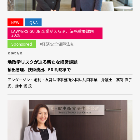
NEW
Q&A
LAWYERS GUIDE 企業がえらぶ、法務重要課題
2026
Sponsored
#経済安全保障法制
2026/07/31
地政学リスクが迫る新たな経営課題
輸出管理、技術流出、FDI対応まで
アンダーソン・毛利・友常法律事務所外国法共同事業 弁護士 髙嵜 直子
氏、鈴木 潤 氏