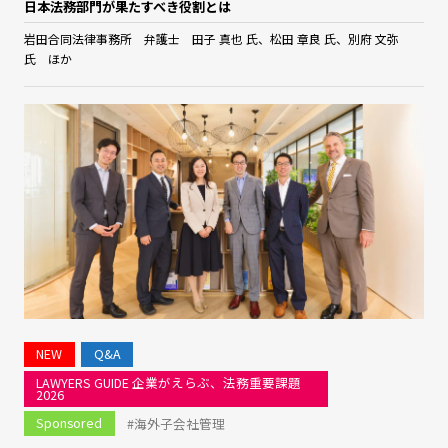
日本法務部門が果たすべき役割とは
岩田合同法律事務所 弁護士 田子 真也 氏、松田 章良 氏、別府 文弥
氏 ほか
NEW
Q&A
LAWYERS GUIDE 企業がえらぶ、法務重要課題
2026
Sponsored
#海外子会社管理