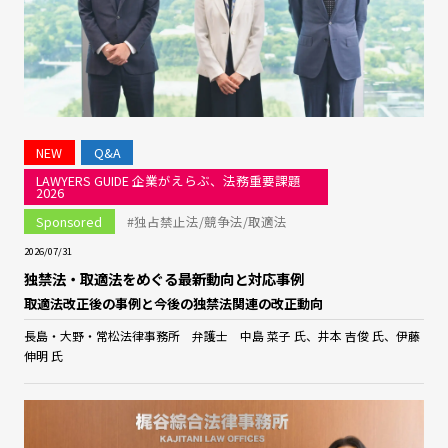
NEW
Q&A
LAWYERS GUIDE 企業がえらぶ、法務重要課題
2026
Sponsored
#独占禁止法/競争法/取適法
2026/07/31
独禁法・取適法をめぐる最新動向と対応事例
取適法改正後の事例と今後の独禁法関連の改正動向
長島・大野・常松法律事務所 弁護士 中島 菜子 氏、井本 吉俊 氏、伊藤
伸明 氏