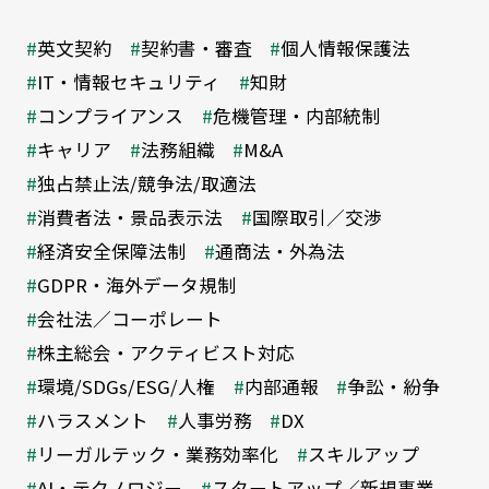
英文契約
契約書・審査
個人情報保護法
IT・情報セキュリティ
知財
コンプライアンス
危機管理・内部統制
キャリア
法務組織
M&A
独占禁止法/競争法/取適法
消費者法・景品表示法
国際取引／交渉
経済安全保障法制
通商法・外為法
GDPR・海外データ規制
会社法／コーポレート
株主総会・アクティビスト対応
環境/SDGs/ESG/人権
内部通報
争訟・紛争
ハラスメント
人事労務
DX
リーガルテック・業務効率化
スキルアップ
AI・テクノロジー
スタートアップ／新規事業