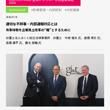
2026
Sponsored
#危機管理・内部統制
#内部通報
2026/07/31
適切な不祥事・内部通報対応とは
有事体験を企業風土改革の“糧”とするために
弁護士法人ほくと総合法律事務所 弁護士 中原 健夫 氏、倉橋 博文 氏、
高橋 康平 氏、鹿毛 俊輔 氏