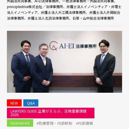
外国法共同事業、AI-EI法律事務所、一色法律事務所・外国法共同事業、
principledrive株式会社／法律事務所、弁護士法人イノベンティア・弁理士
法人イノベンティア、弁護士法人大江橋法律事務所、弁護士法人片岡総合
法律事務所、弁護士法人北浜法律事務所、石嵜・山中総合法律事務所
NEW
Q&A
LAWYERS GUIDE 企業がえらぶ、法務重要課題
2026
Sponsored
#危機管理・内部統制
#内部通報