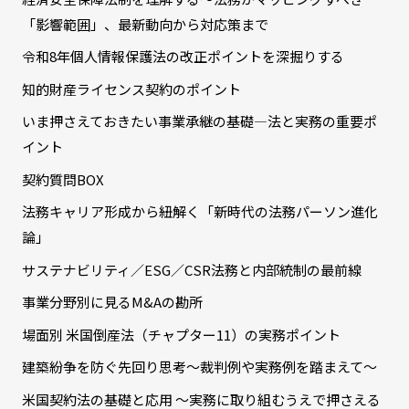
「影響範囲」、最新動向から対応策まで
令和8年個人情報保護法の改正ポイントを深掘りする
知的財産ライセンス契約のポイント
いま押さえておきたい事業承継の基礎―法と実務の重要ポ
イント
契約質問BOX
法務キャリア形成から紐解く「新時代の法務パーソン進化
論」
サステナビリティ／ESG／CSR法務と内部統制の最前線
事業分野別に見るM&Aの勘所
場面別 米国倒産法（チャプター11）の実務ポイント
建築紛争を防ぐ先回り思考～裁判例や実務例を踏まえて～
米国契約法の基礎と応用 ～実務に取り組むうえで押さえる