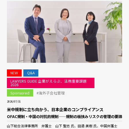
NEW
Q&A
LAWYERS GUIDE 企業がえらぶ、法務重要課題
2026
Sponsored
#海外子会社管理
2026/07/31
米中規制に立ち向かう、日本企業のコンプライアンス
OFAC規制・中国の対抗的規制——規制の板挟みリスクの管理の要諦
山下総合法律事務所 弁護士 山下 聖志 氏、田邉 美樹 氏、中国弁護士